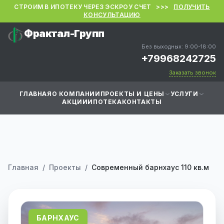
СТРОИМ В ИПОТЕКУ ЧЕРЕЗ ЭСКРОУ СЧЕТ >>>
ПОЛУЧИТЬ
КОНСУЛЬТАЦИЮ
Фрактал-Групп
Без выходных: 9:00-18:00
+79968242725
Заказать звонок
ГЛАВНАЯ
О КОМПАНИИ
ПРОЕКТЫ И ЦЕНЫ
УСЛУГИ
АКЦИИ
ИПОТЕКА
КОНТАКТЫ
Главная
/
Проекты
/
Современный барнхаус 110 кв.м
БАРНХАУС