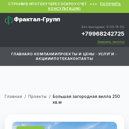
СТРОИМ В ИПОТЕКУ ЧЕРЕЗ ЭСКРОУ СЧЕТ >>>
ПОЛУЧИТЬ
КОНСУЛЬТАЦИЮ
Фрактал-Групп
Без выходных: 9:00-18:00
+79968242725
Заказать звонок
ГЛАВНАЯ
О КОМПАНИИ
ПРОЕКТЫ И ЦЕНЫ
УСЛУГИ
АКЦИИ
ИПОТЕКА
КОНТАКТЫ
Главная
/
Проекты
/
Большая загородная вилла 250
кв.м